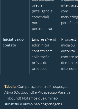
prévia 
integração 
(inteligência 
com 
comercial) 
marketing 
para 
para feedback.
personalizar.
Iniciativa do 
Empresa/vend
Prospect 
contato
edor inicia 
inicia ou 
contato sem 
autoriza 
solicitação 
contato ao 
prévia do 
demonstrar 
prospect.
interesse.
Tabela: 
Comparação entre Prospecção 
Ativa (Outbound) e Prospecção Passiva 
(Inbound) Notamos que 
um não 
substitui o outro
, são engrenagens 