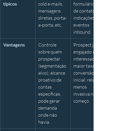
típicos
cold e-mails, 
formulários 
mensagens 
de contato, 
diretas, porta-
indicações, 
a-porta, etc.
eventos 
inbound.
Vantagens
Controle 
Prospect já 
sobre quem 
engajado e 
prospectar 
interessado; 
(segmentação 
maior taxa de 
alvo); alcance 
conversão 
proativo de 
inicial; relação 
contas 
menos 
específicas; 
invasiva no 
pode gerar 
começo.
demanda 
onde não 
havia.