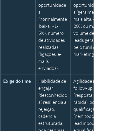
oportunidade
oportunidade
s 
s (geralmente 
(normalmente
mais alta, ~10-
 baixa, ~1-
20% ou mais); 
5%); número 
volume de 
de atividades 
leads gerados 
realizadas 
pelo funil de 
(ligações, e-
marketing.
mails 
enviados).
Exige do time
Habilidade de 
Agilidade no 
engajar 
follow-up 
“desconhecido
(resposta 
s”, resiliência a 
rápida), boa 
rejeição, 
qualificação 
cadência 
(nem todo 
estruturada, 
lead inbound 
boa pesquisa 
é qualificado), 