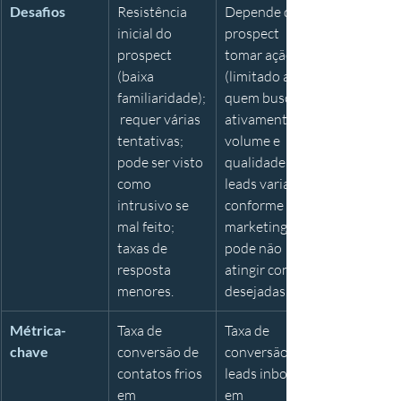
Desafios
Resistência 
Depende de o 
inicial do 
prospect 
prospect 
tomar ação 
(baixa 
(limitado a 
familiaridade);
quem busca 
 requer várias 
ativamente); 
tentativas; 
volume e 
pode ser visto 
qualidade de 
como 
leads variam 
intrusivo se 
conforme 
mal feito; 
marketing; 
taxas de 
pode não 
resposta 
atingir contas 
menores.
desejadas.
Métrica-
Taxa de 
Taxa de 
chave
conversão de 
conversão de 
contatos frios 
leads inbound 
em 
em 