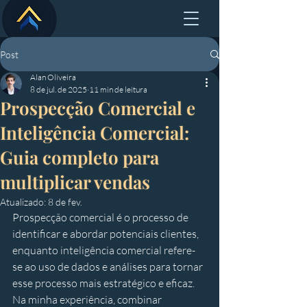
Post
Alan Oliveira
8 de jul. de 2025
11 min de leitura
Prospecção Comercial e
Inteligência Comercial:
Guia completo para
multiplicar vendas
Atualizado:
8 de fev.
Prospecção comercial é o processo de 
identificar e abordar potenciais clientes, 
enquanto inteligência comercial refere-
se ao uso de dados e análises para tornar 
esse processo mais estratégico e eficaz. 
Na minha experiência, combinar 