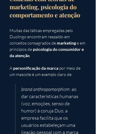
marketing, psicologia do
comportamento e atenção
Muitas das táticas empregadas pelo 
Duolingo encontram respaldo em 
conceitos consagrados de 
marketing
 e em 
princípios de 
psicologia do consumidor e 
da atenção
.
A 
personificação da marca
 por meio de 
um mascote é um exemplo claro de 
brand anthropomorphism
: ao 
dar características humanas 
(voz, emoções, senso de 
humor) à coruja Duo, a 
empresa facilita que os 
usuários estabeleçam uma 
ligação pessoal com a marca. 