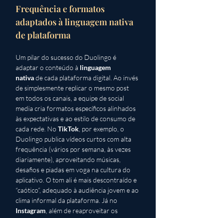
Frequência e formatos 
adaptados à linguagem nativa 
de plataforma
Um pilar do sucesso do Duolingo é 
adaptar o conteúdo à 
linguagem 
nativa
 de cada plataforma digital. Ao invés 
de simplesmente replicar o mesmo post 
em todos os canais, a equipe de social 
media cria formatos específicos alinhados 
às expectativas e ao estilo de consumo de 
cada rede. No 
TikTok
, por exemplo, o 
Duolingo publica vídeos curtos com alta 
frequência (vários por semana, às vezes 
diariamente), aproveitando músicas, 
desafios e piadas em voga na cultura do 
aplicativo. O tom ali é mais descontraído e 
“caótico”, adequado à audiência jovem e ao 
clima informal da plataforma. Já no 
Instagram
, além de reaproveitar os 