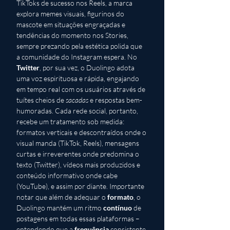
TikToks de sucesso nos Reels, a marca 
explora memes visuais, figurinos do 
mascote em situações engraçadas e 
tendências do momento nos Stories, 
sempre prezando pela estética polida que 
a comunidade do Instagram espera. No 
Twitter
, por sua vez, o Duolingo adota 
uma voz espirituosa e rápida, engajando 
em tempo real com os usuários através de 
tuítes cheios de 
sacadas
 e respostas bem-
humoradas. Cada rede social, portanto, 
recebe um tratamento sob medida: 
formatos verticais e descontraídos onde o 
visual manda (TikTok, Reels), mensagens 
curtas e irreverentes onde predomina o 
texto (Twitter), vídeos mais produzidos e 
conteúdo informativo onde cabe 
(YouTube), e assim por diante. Importante 
notar que além de adequar o 
formato
, o 
Duolingo mantém um ritmo 
contínuo
 de 
postagens em todas essas plataformas – 
entendendo que a 
frequência
 consistente 