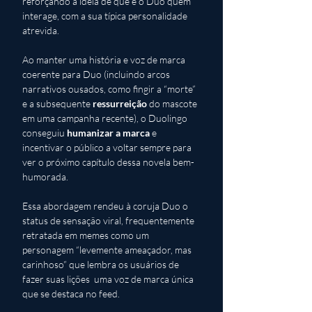
reforçando a ideia de que é o Duo quem 
interage, com a sua típica personalidade 
atrevida. 
Ao manter uma história e voz de marca 
coerente para Duo (incluindo arcos 
narrativos ousados, como fingir a “morte” 
e a subsequente 
ressurreição
 do mascote 
em uma campanha recente), o Duolingo 
conseguiu 
humanizar a marca
 e 
incentivar o público a voltar sempre para 
ver o próximo capítulo dessa novela bem-
humorada. 
Essa abordagem rendeu à coruja Duo o 
status de sensação viral, frequentemente 
retratada em memes como um 
personagem “levemente ameaçador, mas 
carinhoso” que lembra os usuários de 
fazer suas lições  uma voz de marca única 
que se destaca no feed.