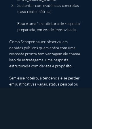
Sustentar com evidências concretas 
(caso real e métrica). 
Essa é uma “arquitetura de resposta” 
preparada, em vez de improvisada. 
Como Schopenhauer observa, em 
debates públicos quem entra com uma 
resposta pronta tem vantagem ele chama 
isso de estratagema: uma resposta 
estruturada com clareza e propósito. 
Sem esse roteiro, a tendência é se perder 
em justificativas vagas, status pessoal ou 
atacar o questionador todos movimentos 
que Schopenhauer lista como desvios 
retóricos comuns, como provocar o 
oponente até tirá-lo do eixo ou desviar do 
assunto quando se está prestes a perder.
Em resumo, o verdadeiro diferencial é 