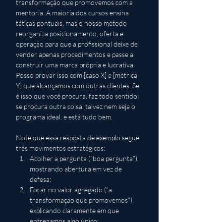
transformação que promovemos com a 
mentoria. A maioria dos cursos ensina 
táticas pontuais, mas o nosso método 
reorganiza posicionamento, oferta e 
operação para que a profissional deixe de 
vender apenas procedimentos e passe a 
construir uma marca própria e lucrativa. 
Posso provar isso com [caso X] e [métrica 
Y] que alcançamos com outras clientes. Se 
é isso que você procura, faz todo sentido; 
se procura outra coisa, talvez nem seja o 
programa ideal, e está tudo bem.
Note que essa resposta de exemplo segue 
três movimentos estratégicos: 
Acolher a pergunta (“boa pergunta”), 
mostrando abertura em vez de 
defesa; 
Focar no valor agregado (“a 
transformação que promovemos”), 
explicando claramente em que 
entregamos algo único; 