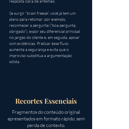
resposta clara de antemão. 
Se surgir “brain freeze”, você já tem um 
plano para retomar: por exemplo, 
reconhecer a pergunta (“boa pergunta, 
obrigado”), expor seu diferencial principal 
no jargão do cliente e, em seguida, apoiar 
com evidências. Praticar esse fluxo 
aumenta a segurança e evita que o 
improviso substitua a argumentação 
sólida.
Recortes Essenciais
Fragmentos do conteúdo original
apresentados em formato rápido, sem
perda de contexto.