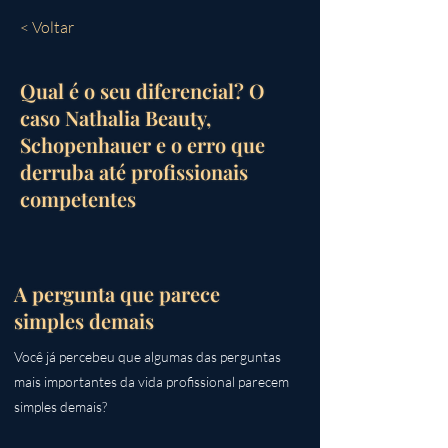
< Voltar
Qual é o seu diferencial? O
caso Nathalia Beauty,
Schopenhauer e o erro que
derruba até profissionais
competentes
A pergunta que parece
simples demais
Você já percebeu que algumas das perguntas
mais importantes da vida profissional parecem
simples demais?